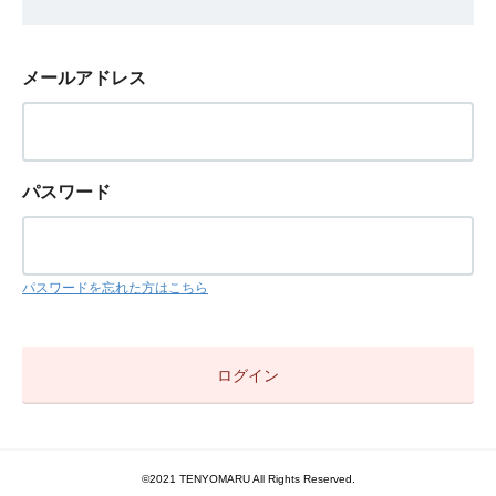
メールアドレス
パスワード
パスワードを忘れた方はこちら
©2021 TENYOMARU All Rights Reserved.