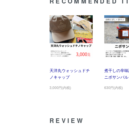
RECOMMENDED I
天洋丸ウォッシュドチ
煮干しの辛味
ノキャップ
ニボサンバル
3,000円(内税)
630円(内税)
REVIEW