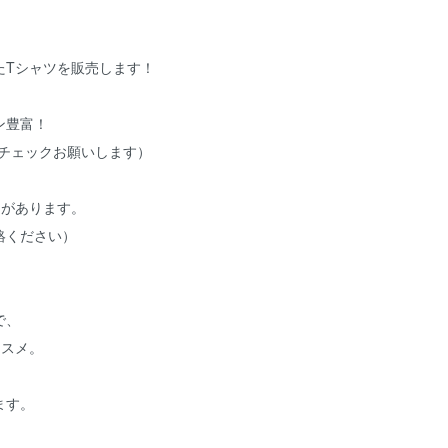
たTシャツを販売します！
ン豊富！
でチェックお願いします）
 があります。
絡ください）
で、
ススメ。
ます。