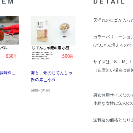
TEM
DETAIL
天洋丸のロゴが入っ
カラーバリエーショ
(どんどん増えるの
サイズは、S 、M、L
（在庫無い場合は連
調味料＿
海と、畑のじてんしゃ
飯の素＿小豆
560円(内税)
男女兼用サイズなの
小柄な女性はSがお
送料込の価格となり