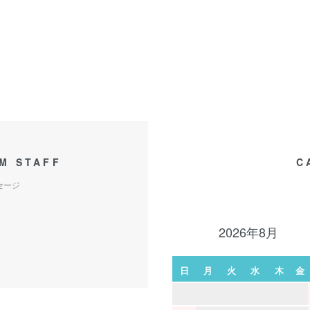
M STAFF
C
セージ
2026年8月
日
月
火
水
木
金