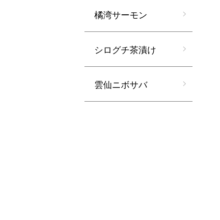
橘湾サーモン
シログチ茶漬け
雲仙ニボサバ