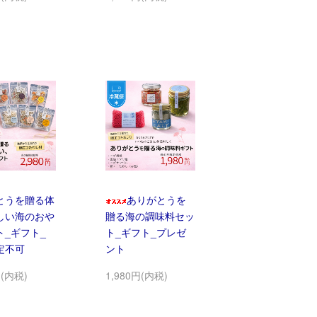
とうを贈る体
ありがとうを
しい海のおや
贈る海の調味料セッ
ト_ギフト_
ト_ギフト_プレゼ
定不可
ント
円(内税)
1,980円(内税)