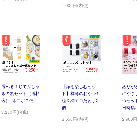
1,000円(内税)
選べる！じてんしゃ
【海を楽しむセッ
ありが
飯の素セット（送料
ト】橘湾のおやつ4
にやさ
込）_ネコポス便
種＆網エコたわし2
つセッ
個
日時指
3,250円(内税)
2,550円(内税)
2,980