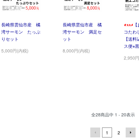
長崎県雲仙市産 橘
長崎県雲仙市産 橘
【
湾サーモン たっぷ
湾サーモン 満足セ
コたわ
りセット
ット
【送料
ス便※
5,000円(内税)
8,000円(内税)
2,950
全
28
商品中
1 - 20
表示
1
2