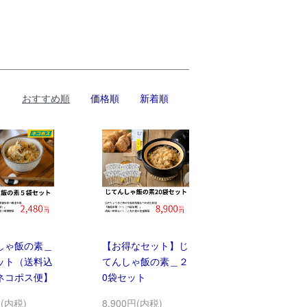
おすすめ順
価格順
新着順
しゃ飯の素＿
【お得なセット】じ
ット（送料込
てんしゃ飯の素＿２
ネコポス便】
0袋セット
円(内税)
8,900円(内税)