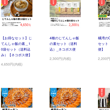
【お得なセット】じ
4種のじてんしゃ飯
橘湾のO
てんしゃ飯の素＿1
の素セット（送料
セット
0袋セット（送料込
込）_ネコポス便
便】
み）【ネコポス便】
2,300円(内税)
2,200
4,650円(内税)