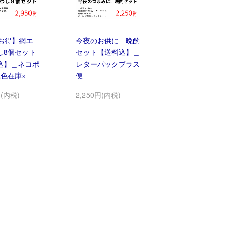
お得】網エ
今夜のお供に 晩酌
し8個セット
セット【送料込】＿
込】＿ネコポ
レターパックプラス
黒色在庫×
便
円(内税)
2,250円(内税)