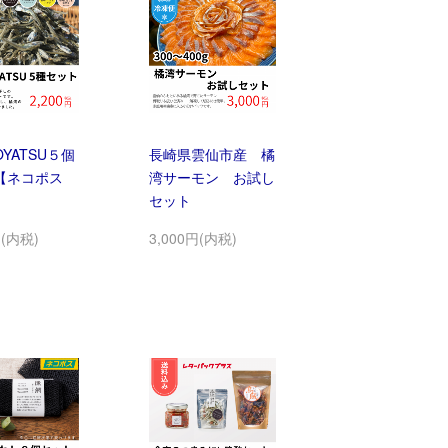
YATSU５個
長崎県雲仙市産 橘
【ネコポス
湾サーモン お試し
セット
円(内税)
3,000円(内税)