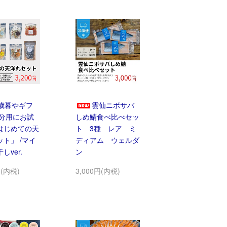
歳暮やギフ
雲仙ニボサバ
自分用にお試
しめ鯖食べ比べセッ
はじめての天
ト 3種 レア ミ
ト」 /マイ
ディアム ウェルダ
しver.
ン
円(内税)
3,000円(内税)