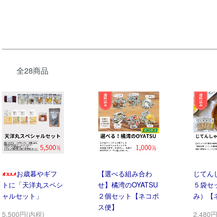
全28商品
お歳暮やギフ
【選べる組み合わ
じてん
トに「天洋丸スペシ
せ】橘湾のOYATSU
５袋セ
ャルセット」
２個セット【ネコポ
み）【
ス便】
5,500円(内税)
2,480