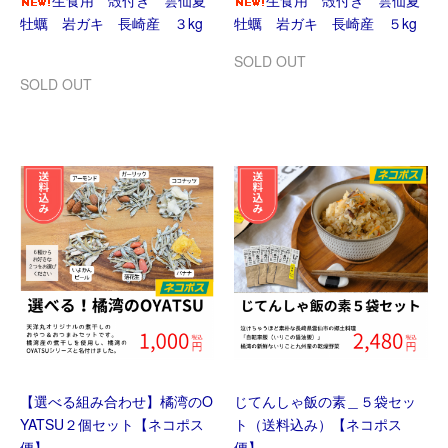
生食用 殻付き 雲仙夏
生食用 殻付き 雲仙夏
牡蠣 岩ガキ 長崎産 ３kg
牡蠣 岩ガキ 長崎産 ５kg
SOLD OUT
SOLD OUT
【選べる組み合わせ】橘湾のO
じてんしゃ飯の素＿５袋セッ
YATSU２個セット【ネコポス
ト（送料込み）【ネコポス
便】
便】