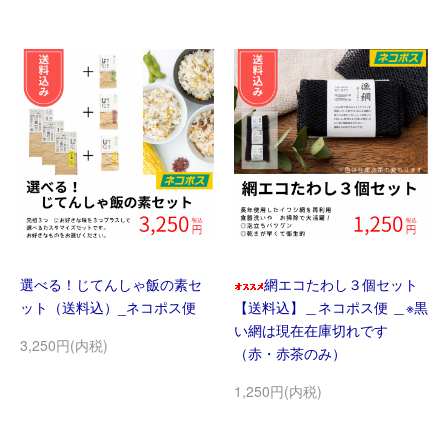
選べる！じてんしゃ飯の素セ
網エコたわし３個セット
ット（送料込）_ネコポス便
【送料込】＿ネコポス便 ＿※黒
い網は現在在庫切れです
3,250円(内税)
（赤・赤茶のみ）
1,250円(内税)