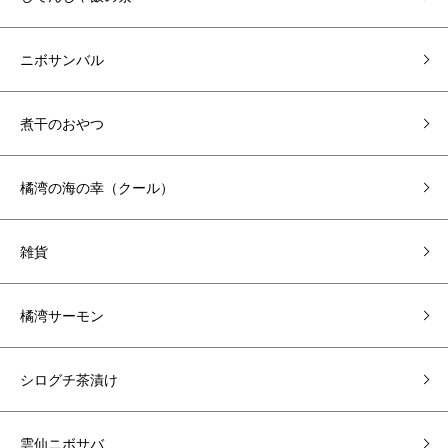
ニボサンバル
煮干のおやつ
橘湾の海の幸（クール）
雑貨
橘湾サーモン
シログチ茶漬け
雲仙ニボサバ