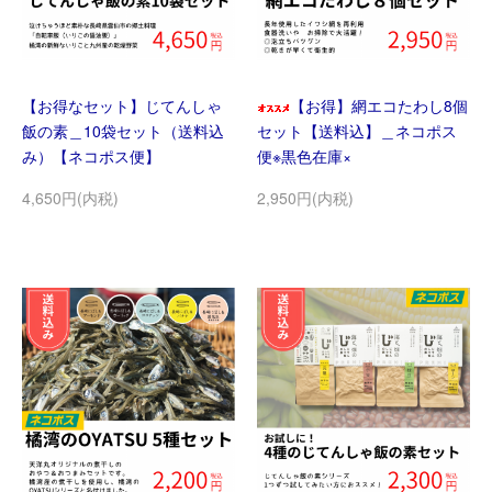
【お得なセット】じてんしゃ
【お得】網エコたわし8個
飯の素＿10袋セット（送料込
セット【送料込】＿ネコポス
み）【ネコポス便】
便※黒色在庫×
4,650円(内税)
2,950円(内税)