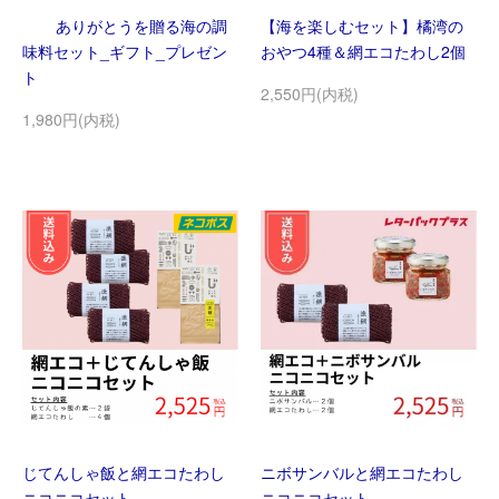
ありがとうを贈る海の調
【海を楽しむセット】橘湾の
味料セット_ギフト_プレゼン
おやつ4種＆網エコたわし2個
ト
2,550円(内税)
1,980円(内税)
じてんしゃ飯と網エコたわし
ニボサンバルと網エコたわし
ニコニコセット
ニコニコセット