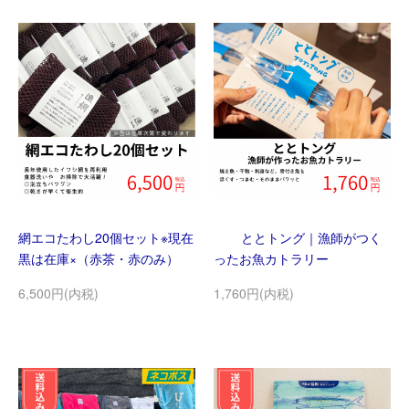
網エコたわし20個セット※現在
ととトング｜漁師がつく
黒は在庫×（赤茶・赤のみ）
ったお魚カトラリー
6,500円(内税)
1,760円(内税)