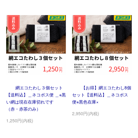
網エコたわし３個セット
【お得】網エコたわし8個
【送料込】＿ネコポス便 ＿※黒
セット【送料込】＿ネコポス
い網は現在在庫切れです
便※黒色在庫×
（赤・赤茶のみ）
2,950円(内税)
1,250円(内税)