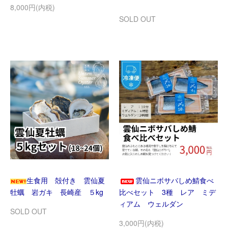
8,000円(内税)
SOLD OUT
生食用 殻付き 雲仙夏
雲仙ニボサバしめ鯖食べ
牡蠣 岩ガキ 長崎産 ５kg
比べセット 3種 レア ミデ
ィアム ウェルダン
SOLD OUT
3,000円(内税)