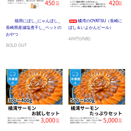
猫用にぼし_にゃんぼし_
橘湾のOYATSU（長崎に
長崎県産減塩煮干し_ペットの
ぼし＆いよかんピール）
おやつ
420円(内税)
SOLD OUT