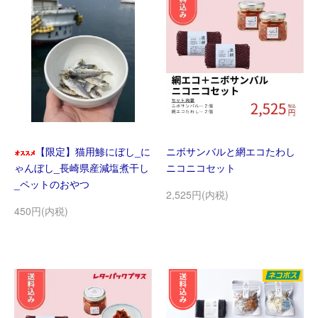
【限定】猫用鯵にぼし_に
ニボサンバルと網エコたわし
ゃんぼし_長崎県産減塩煮干し
ニコニコセット
_ペットのおやつ
2,525円(内税)
450円(内税)