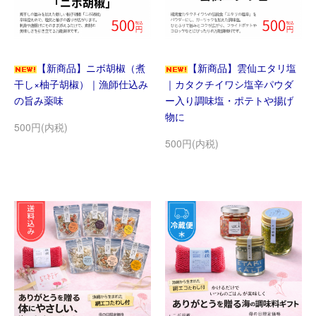
【新商品】ニボ胡椒（煮
【新商品】雲仙エタリ塩
干し×柚子胡椒）｜漁師仕込み
｜カタクチイワシ塩辛パウダ
の旨み薬味
ー入り調味塩・ポテトや揚げ
物に
500円(内税)
500円(内税)