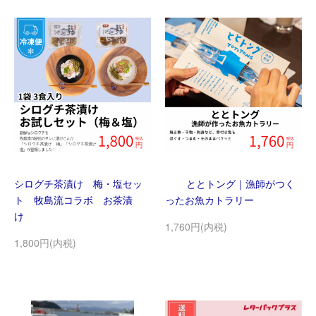
シログチ茶漬け 梅・塩セッ
ととトング｜漁師がつく
ト 牧島流コラボ お茶漬
ったお魚カトラリー
け
1,760円(内税)
1,800円(内税)