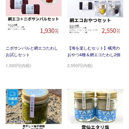
ニボサンバルと網エコたわし
【海を楽しむセット】橘湾の
お試しセット
おやつ4種＆網エコたわし2個
1,930円(内税)
2,550円(内税)