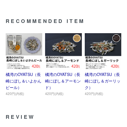
RECOMMENDED ITEM
橘湾のOYATSU（長
橘湾のOYATSU（長
橘湾のOYATSU（長
崎にぼし＆いよかん
崎にぼし＆アーモン
崎にぼし＆ガーリッ
ピール）
ド）
ク）
420円(内税)
420円(内税)
420円(内税)
REVIEW