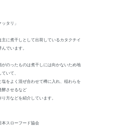
クッタリ」
は主に煮干しとして出荷しているカタクチイ
呼んでいます。
脂がのったものは煮干しには向かないため地
していて、
と塩をよく混ぜ合わせて樽に入れ、稲わらを
発酵させるなど
作り方などを紹介しています。
日本スローフード協会