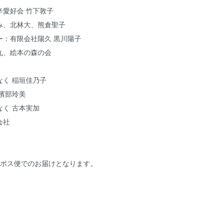
辛愛好会 竹下敦子
み、北林大、熊倉聖子
ー：有限会社陽久 黒川陽子
丸、絵本の森の会
なく 稲垣佳乃子
濱部玲美
く 古本実加
会社
コポス便でのお届けとなります。