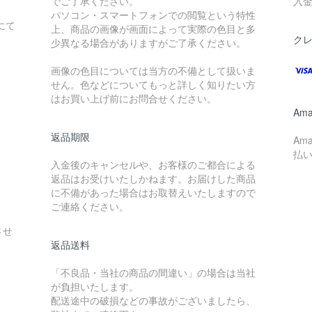
でご了承ください。
入
パソコン・スマートフォンでの閲覧という特性
にて
上、商品の画像が画面によって実際の色目と多
。
ク
少異なる場合がありますがご了承ください。
画像の色目については当方の不備として扱いま
せん。色などについてもっと詳しく知りたい方
はお買い上げ前にお問合せください。
Ama
返品期限
Am
払
入金後のキャンセルや、お客様のご都合による
返品はお受けいたしかねます。お届けした商品
に不備があった場合はお取替えいたしますので
ご連絡ください。
させ
返品送料
「不良品・当社の商品の間違い」の場合は当社
が負担いたします。
配送途中の破損などの事故がございましたら、