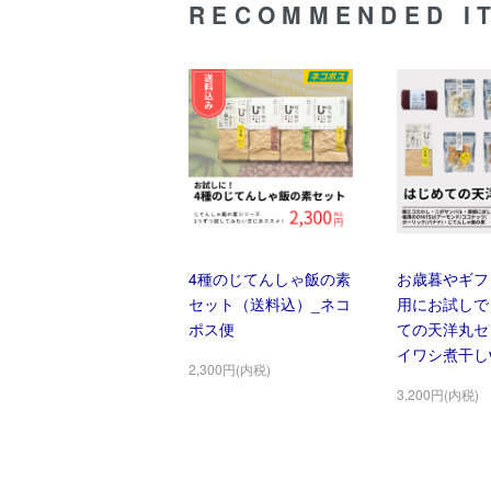
RECOMMENDED I
4種のじてんしゃ飯の素
お歳暮やギフ
セット（送料込）_ネコ
用にお試しで
ポス便
ての天洋丸セ
イワシ煮干しve
2,300円(内税)
3,200円(内税)