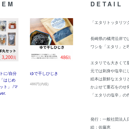
TEM
DETAIL
「エタリトッタリツ
長崎県の橘湾沿岸で
ワシを「エタリ」と
エタリでも大きくて
元では刺身や塩辛に
トに/自分
ゆで干しひじき
絵本は新鮮なエタリ
「はじめ
486円(内税)
ット」 /マ
かぶせて重石をのせ
r.
「エタリの塩辛」の
発行：一般社団法人
絵：佐藤恵