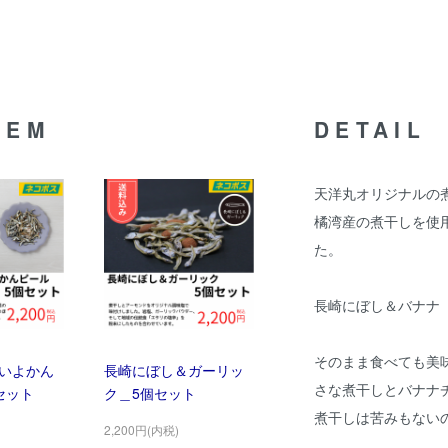
TEM
DETAIL
天洋丸オリジナルの
橘湾産の煮干しを使用
た。
長崎にぼし＆バナナ 
そのまま食べても美
いよかん
長崎にぼし＆ガーリッ
さな煮干しとバナナ
セット
ク＿5個セット
煮干しは苦みもない
2,200円(内税)