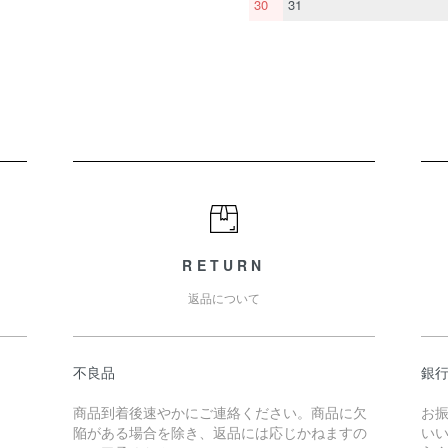
30
31
RETURN
返品について
不良品
銀
商品到着後速やかにご連絡ください。商品に欠
お
陥がある場合を除き、返品には応じかねますの
い