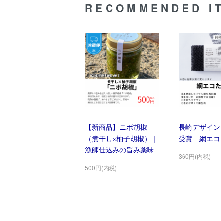
RECOMMENDED I
【新商品】ニボ胡椒
長崎デザイン
（煮干し×柚子胡椒）｜
受賞＿網エコ
漁師仕込みの旨み薬味
360円(内税)
500円(内税)