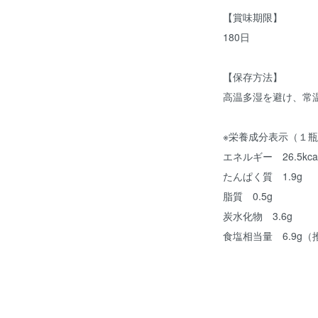
【賞味期限】
180日
【保存方法】
高温多湿を避け、常
※栄養成分表示（１瓶
エネルギー 26.5kca
たんぱく質 1.9g
脂質 0.5g
炭水化物 3.6g
食塩相当量 6.9g（