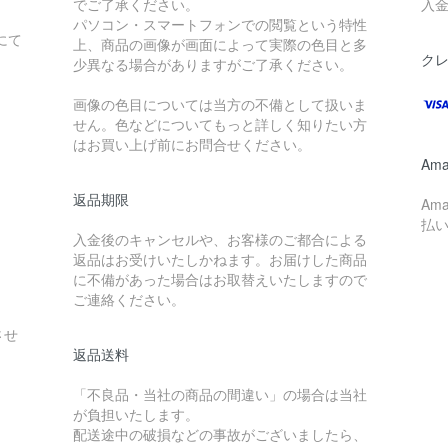
でご了承ください。
入
パソコン・スマートフォンでの閲覧という特性
にて
上、商品の画像が画面によって実際の色目と多
。
ク
少異なる場合がありますがご了承ください。
画像の色目については当方の不備として扱いま
せん。色などについてもっと詳しく知りたい方
はお買い上げ前にお問合せください。
Ama
返品期限
Am
払
入金後のキャンセルや、お客様のご都合による
返品はお受けいたしかねます。お届けした商品
に不備があった場合はお取替えいたしますので
ご連絡ください。
させ
返品送料
「不良品・当社の商品の間違い」の場合は当社
が負担いたします。
配送途中の破損などの事故がございましたら、