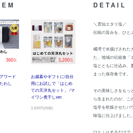
TEM
DETAIL
＼雲仙エタリ塩／
伝統の旨みを、ひと
橘湾で水揚げされた
た、地域の伝統食「
塩とともに仕込み、
まった保存食です。
アワード
お歳暮やギフトに/自分
たわし
用にお試しで「はじめ
ての天洋丸セット」 /マ
その美味しさをもっ
イワシ煮干しver.
ら生まれたのが、こ
塩辛を乾燥させたパ
3,200円(内税)
味塩に仕上げました
ひとふりするだけで