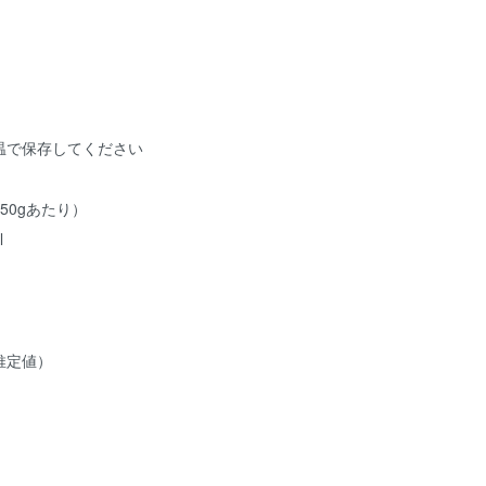
温で保存してください
50gあたり）
l
推定値）