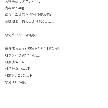
長崎県産カタクチイワシ
内容量：40g
保存：常温保存(開封後要冷蔵)
賞味期限：購入日より100日以上
酸化防止剤・塩無添加
栄養成分表示(100gあたり)【推定値】
粗タンパク質:71%以上
粗脂肪:4.9%
粗繊維:0.1%以下
粗灰分:12.0%以下
水分:11.5%以下