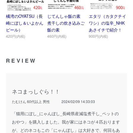
橘湾のOYATSU（長
じてんしゃ飯の素
エタリ（カタクチイ
崎にぼし＆いよかん
煮干しの炊き込みご
ワシ）の塩辛_NHK
ピール）
飯の素
あさイチで紹介！
420円(内税)
460円(内税)
900円(内税)
REVIEW
ネコまっしぐら！！
たむけん 60代以上 男性
2024/02/09 14:33:03
「猫用にぼし_にゃんぼし_長崎県産減塩煮干し_ペットの
おやつ」を購入しました。我が家にはネコが４匹おります
が、どのネコもこの「にゃんぼし」は大好きで、何回もあ