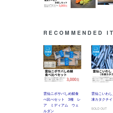
RECOMMENDED I
雲仙ニボサバしめ鯖食
雲仙こいわし_
べ比べセット 3種 レ
凍カタクチイ
ア ミディアム ウェ
SOLD OUT
ルダン