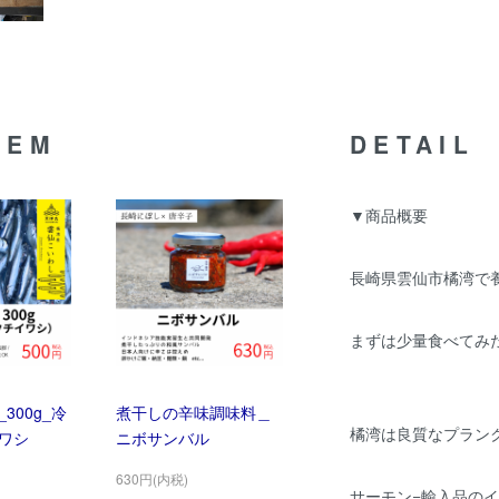
TEM
DETAIL
▼商品概要
長崎県雲仙市橘湾で
まずは少量食べてみ
300g_冷
煮干しの辛味調味料＿
橘湾は良質なプラン
ワシ
ニボサンバル
630円(内税)
サーモン=輸入品の