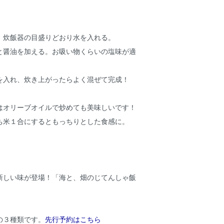
、炊飯器の目盛りどおり水を入れる。
と醤油を加える。お吸い物くらいの塩味が適
を入れ、炊き上がったらよく混ぜて完成！
はオリーブオイルで炒めても美味しいです！
ち米１合にするともっちりとした食感に。
新しい味が登場！「海と、畑のじてんしゃ飯
の３種類です。
先行予約はこちら