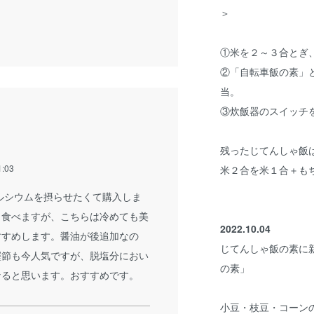
＞
①米を２～３合とぎ
②「自転車飯の素」
当。
③炊飯器のスイッチ
残ったじてんしゃ飯
1:03
米２合を米１合＋も
ルシウムを摂らせたくて購入しま
く食べますが、こちらは冷めても美
2022.10.04
すすめします。醤油が後追加なの
じてんしゃ飯の素に
鰹節も今人気ですが、脱塩分におい
の素」
なると思います。おすすめです。
小豆・枝豆・コーン