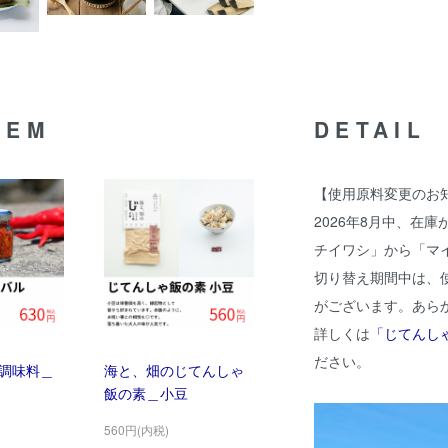
TEM
DETAIL
【使用原料変更のお
2026年8月中、在
チイワシ」から「マ
切り替え期間中は、
がございます。あら
詳しくは
「じてんし
ださい。
調味料＿
海と、畑のじてんしゃ
飯の素＿小豆
560円(内税)