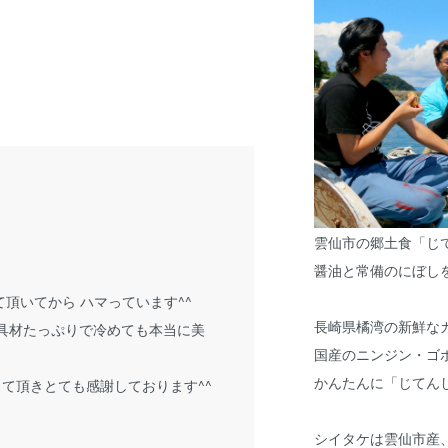
雲仙市の郷土食「じ
醤油と常備のにぼし
頂いてから ハマっています^^
長崎県橘湾の新鮮な
具材たっぷりで冷めても本当に美
国産のニンジン・ゴ
かんたんに「じてん
て頂きとても感謝しております^^
シイタケは雲仙市産