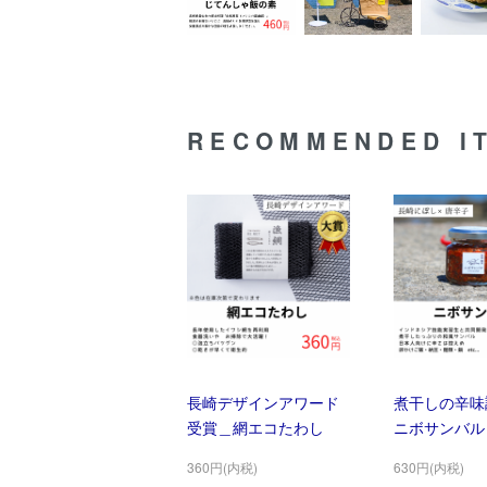
RECOMMENDED I
長崎デザインアワード
煮干しの辛味
受賞＿網エコたわし
ニボサンバル
360円(内税)
630円(内税)